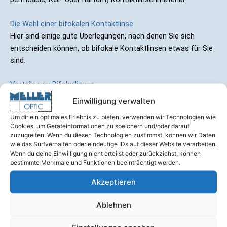
Die Wahl einer bifokalen Kontaktlinse
Hier sind einige gute Überlegungen, nach denen Sie sich
entscheiden können, ob bifokale Kontaktlinsen etwas für Sie
sind.
Vorteile von Bifokallinsen
Der Vorteil an Bifokallinsen ist, dass:
Einwilligung verwalten
Um dir ein optimales Erlebnis zu bieten, verwenden wir Technologien wie
Sie keine Lesebrille mehr brauchen.
Cookies, um Geräteinformationen zu speichern und/oder darauf
Sie eine große Sehschärfe sowohl in der Nah- als
zuzugreifen. Wenn du diesen Technologien zustimmst, können wir Daten
auch in der Weitsicht haben.
wie das Surfverhalten oder eindeutige IDs auf dieser Website verarbeiten.
Wenn du deine Einwilligung nicht erteilst oder zurückziehst, können
Sie Bifokalbrillen ähneln und manchmal weniger
bestimmte Merkmale und Funktionen beeinträchtigt werden.
Anpassung erfordern.
Akzeptieren
Nachteile an Bifokallinsen
Ablehnen
Bifokalkontaktlinsen können manchmal schwierig sein, weil: